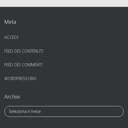
Meta
ACCEDI
FEED DEI CONTENUTI
FEED DEI COMMENTI
WORDPRESS.ORG
Archivi
A
r
c
h