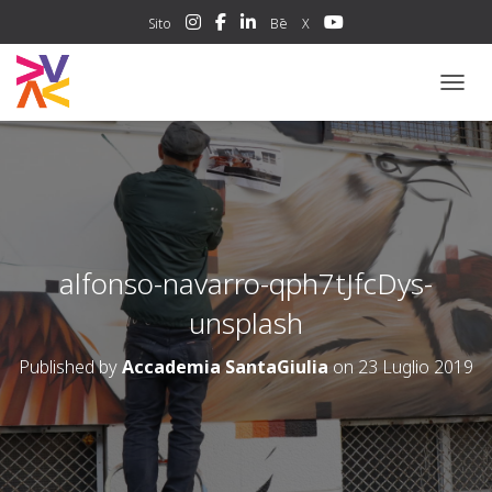
Sito
Bē
X
NAVIG
alfonso-navarro-qph7tJfcDys-
unsplash
Published by
Accademia SantaGiulia
on
23 Luglio 2019