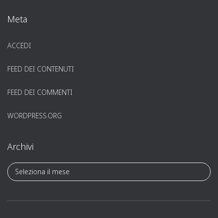
Meta
ACCEDI
FEED DEI CONTENUTI
FEED DEI COMMENTI
WORDPRESS.ORG
Archivi
A
r
c
h
i