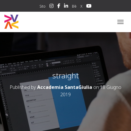
Sito
Bē
X
NAVIG
straight
Published by
Accademia SantaGiulia
on
18 Giugno
2019