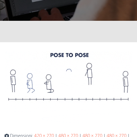
Dimensioni:
420 × 270
|
480 × 270
|
480 × 270
|
480 × 270
|