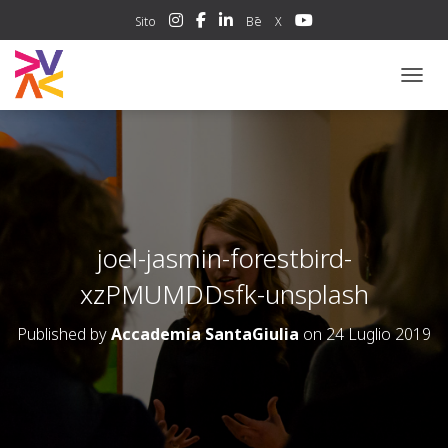
Sito
Bē
X
NAVIG
joel-jasmin-forestbird-
xzPMUMDDsfk-unsplash
Published by
Accademia SantaGiulia
on
24 Luglio 2019