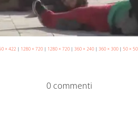
50 × 422
|
1280 × 720
|
1280 × 720
|
360 × 240
|
360 × 300
|
50 × 50
0 commenti