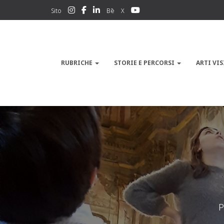
Sito
Bē
X
RUBRICHE
STORIE E PERCORSI
ARTI VIS
P