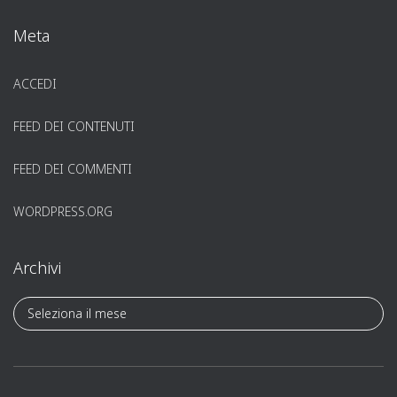
Meta
ACCEDI
FEED DEI CONTENUTI
FEED DEI COMMENTI
WORDPRESS.ORG
Archivi
A
r
c
h
i