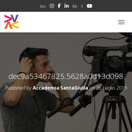
Sito
Bē
X
NAVIG
dec9a53467825.5628a0d13d098
Published by
Accademia SantaGiulia
on
26 Luglio 2019