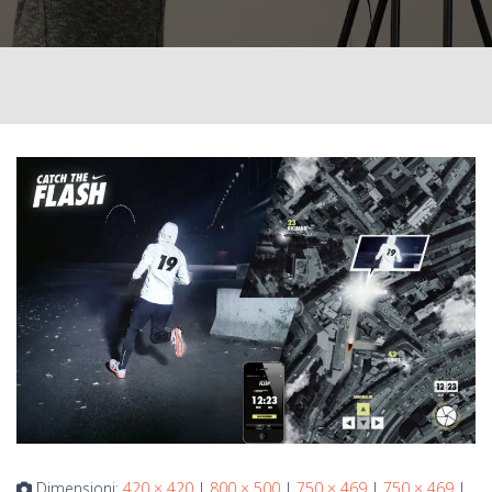
Dimensioni:
420 × 420
|
800 × 500
|
750 × 469
|
750 × 469
|