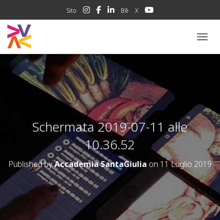
Sito
Bē
X
NAVIG
Schermata 2019-07-11 alle
10.36.52
Published by
Accademia SantaGiulia
on
11 Luglio 2019