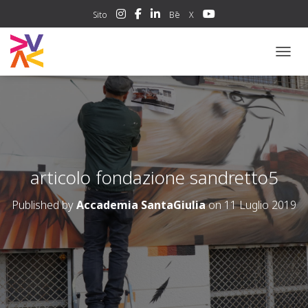
Sito
Bē
X
NAVIG
articolo fondazione sandretto5
Published by
Accademia SantaGiulia
on
11 Luglio 2019