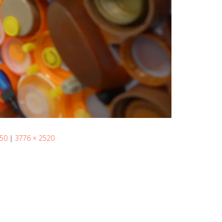
 50
|
3776 × 2520