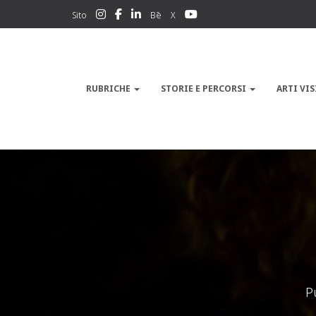
Sito
Bē
X
RUBRICHE
STORIE E PERCORSI
ARTI VIS
P