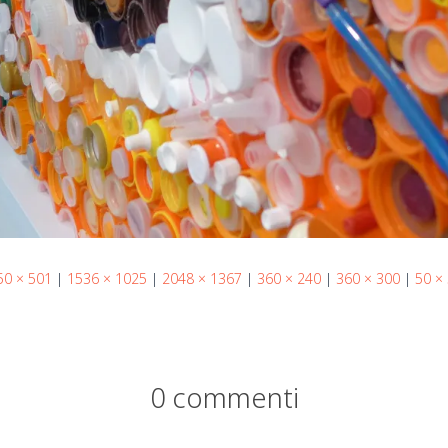
50 × 501
|
1536 × 1025
|
2048 × 1367
|
360 × 240
|
360 × 300
|
50 ×
0 commenti