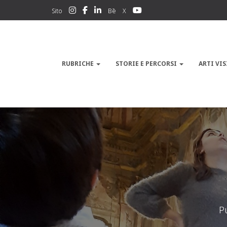
Sito
Bē
X
RUBRICHE
STORIE E PERCORSI
ARTI VIS
P