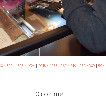
50 × 500
|
1536 × 1024
|
2048 × 1365
|
360 × 240
|
360 × 300
|
50 ×
0 commenti