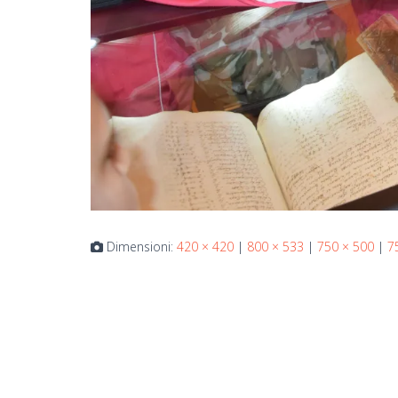
Dimensioni:
420 × 420
|
800 × 533
|
750 × 500
|
7