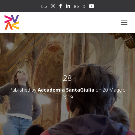
Sito
Bē
X
NAVIG
28
Published by
Accademia SantaGiulia
on
20 Maggio
2019