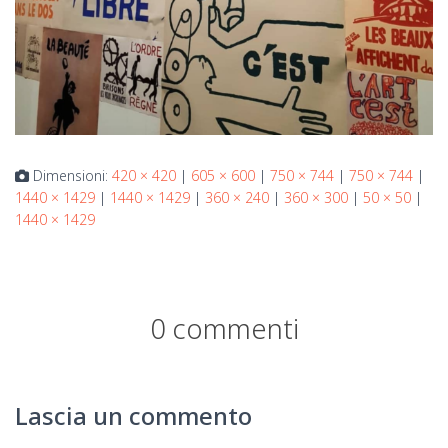
Dimensioni:
420 × 420
|
605 × 600
|
750 × 744
|
750 × 744
|
1440 × 1429
|
1440 × 1429
|
360 × 240
|
360 × 300
|
50 × 50
|
1440 × 1429
0 commenti
Lascia un commento