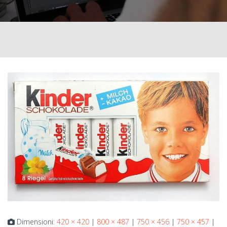
Dimensioni:
420 × 420
|
800 × 487
|
750 × 456
|
750 × 457
|