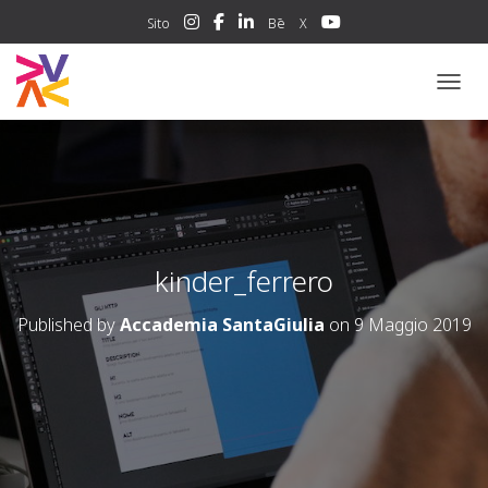
Sito
Bē
X
NAVIG
kinder_ferrero
Published by
Accademia SantaGiulia
on
9 Maggio 2019