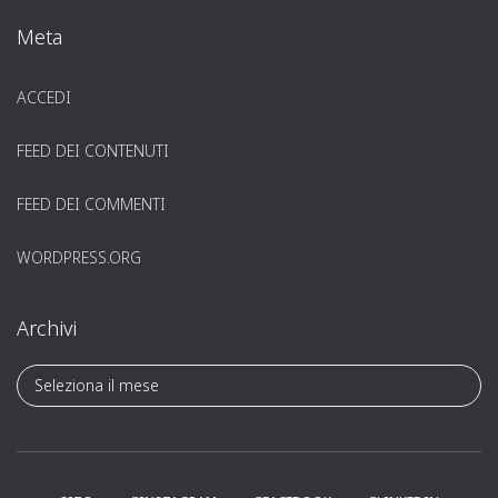
Meta
ACCEDI
FEED DEI CONTENUTI
FEED DEI COMMENTI
WORDPRESS.ORG
Archivi
A
r
c
h
i
v