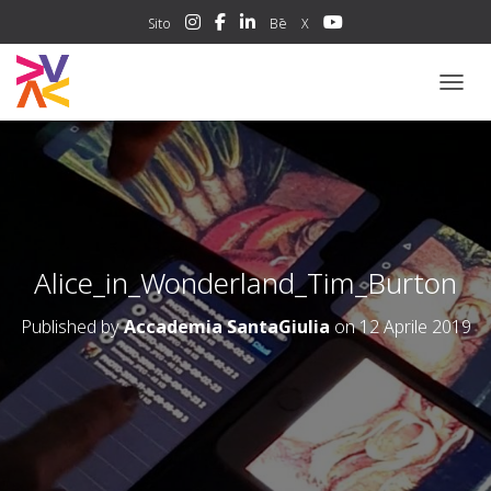
Sito
Bē
X
NAVIG
Alice_in_Wonderland_Tim_Burton
Published by
Accademia SantaGiulia
on
12 Aprile 2019