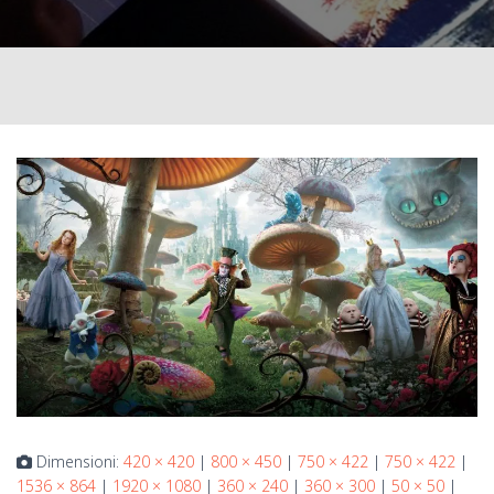
Dimensioni:
420 × 420
|
800 × 450
|
750 × 422
|
750 × 422
|
1536 × 864
|
1920 × 1080
|
360 × 240
|
360 × 300
|
50 × 50
|