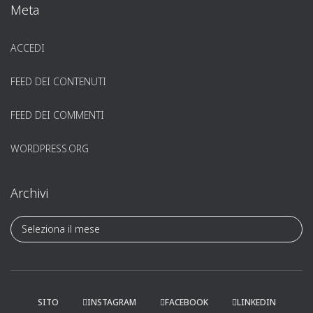
Meta
ACCEDI
FEED DEI CONTENUTI
FEED DEI COMMENTI
WORDPRESS.ORG
Archivi
A
r
c
h
i
v
SITO
INSTAGRAM
FACEBOOK
LINKEDIN