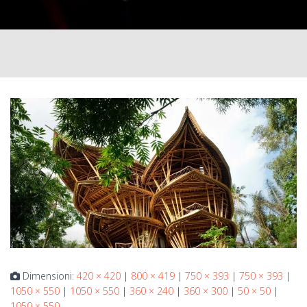
Dimensioni:
420 × 420
|
800 × 419
|
750 × 393
|
750 × 393
|
1050 × 550
|
1050 × 550
|
360 × 240
|
360 × 300
|
50 × 50
|
1050 × 550