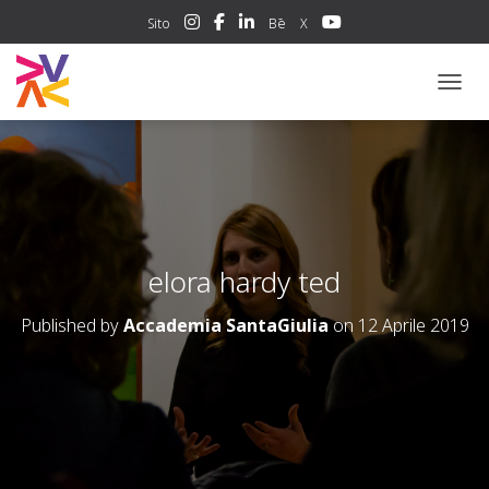
Sito
Bē
X
NAVIG
elora hardy ted
Published by
Accademia SantaGiulia
on
12 Aprile 2019