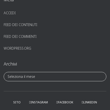
ACCEDI
FEED DEI CONTENUTI
FEED DEI COMMENTI
WORDPRESS.ORG
Archivi
A
r
c
h
i
v
SITO
INSTAGRAM
FACEBOOK
LINKEDIN
i