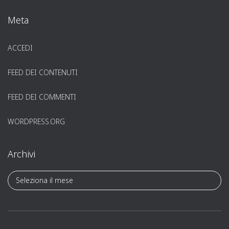
Meta
ACCEDI
FEED DEI CONTENUTI
FEED DEI COMMENTI
WORDPRESS.ORG
Archivi
A
r
c
h
i