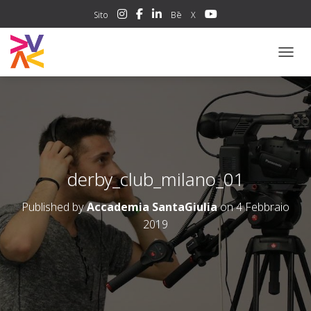
Sito
Bē
X
NAVIG
derby_club_milano_01
Published by
Accademia SantaGiulia
on
4 Febbraio
2019