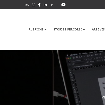
Sito
Bē
X
RUBRICHE
STORIE E PERCORSI
ARTI VIS
P