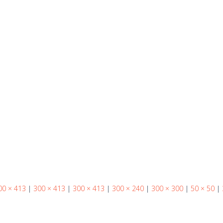
00 × 413
|
300 × 413
|
300 × 413
|
300 × 240
|
300 × 300
|
50 × 50
|