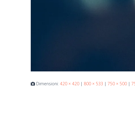
Dimensioni:
420 × 420
|
800 × 533
|
750 × 500
|
7