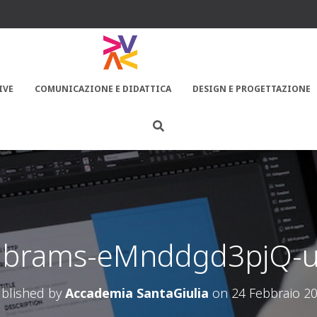
IVE
COMUNICAZIONE E DIDATTICA
DESIGN E PROGETTAZIONE
abrams-eMnddgd3pjQ-u
blished by
Accademia SantaGiulia
on
24 Febbraio 2