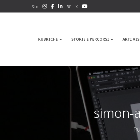
Sito
Bē
X
RUBRICHE
STORIE E PERCORSI
ARTI VIS
simon-
Pu