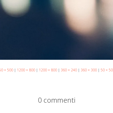
50 × 500
|
1200 × 800
|
1200 × 800
|
360 × 240
|
360 × 300
|
50 × 50
0 commenti