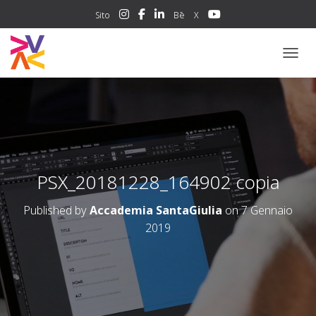
Sito
Bē
X
NAVIG
PSX_20181228_164902 copia
Published by
Accademia SantaGiulia
on
7 Gennaio
2019