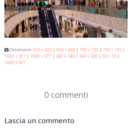
Dimensioni:
420 × 420
|
614 × 600
|
750 × 732
|
750 × 733
|
1000 × 977
|
1000 × 977
|
360 × 240
|
360 × 300
|
50 × 50
|
1000 × 977
0 commenti
Lascia un commento