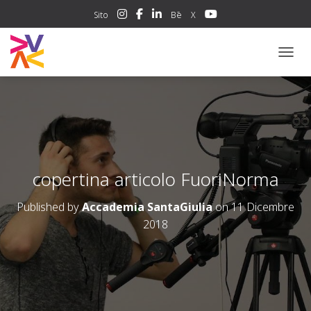
Sito
Bē
X
NAVIG
copertina articolo FuoriNorma
Published by
Accademia SantaGiulia
on
11 Dicembre
2018