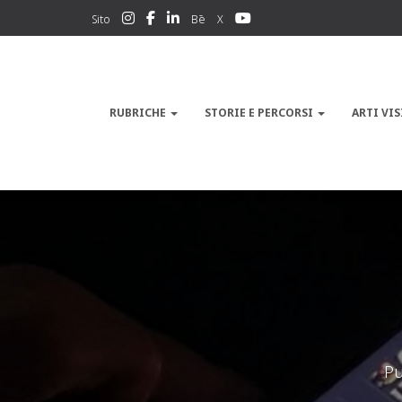
Sito
Bē
X
RUBRICHE
STORIE E PERCORSI
ARTI VIS
Pu