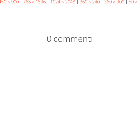
450 × 900
|
768 × 1536
|
1024 × 2048
|
360 × 240
|
360 × 300
|
50 ×
0 commenti