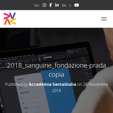
Sito
Bē
X
NAVIG
2018_sanguine_fondazione-prada
copia
Published by
Accademia SantaGiulia
on
28 Novembre
2018