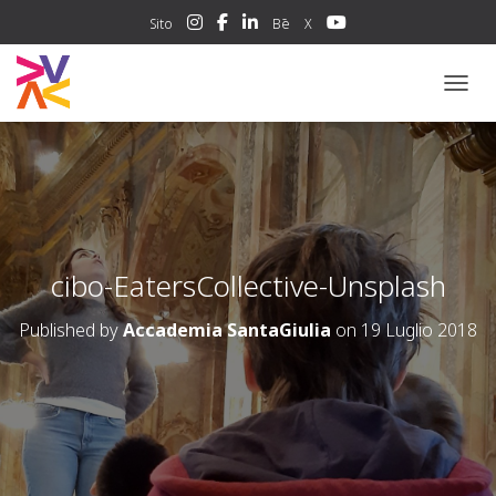
Sito
Bē
X
NAVIG
cibo-EatersCollective-Unsplash
Published by
Accademia SantaGiulia
on
19 Luglio 2018