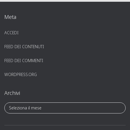
Meta
ACCEDI
FEED DEI CONTENUTI
FEED DEI COMMENTI
WORDPRESS.ORG
Archivi
A
r
c
h