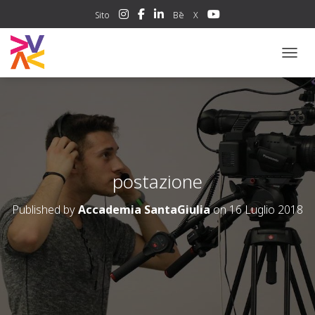
Sito
Bē
X
NAVIG
postazione
Published by
Accademia SantaGiulia
on
16 Luglio 2018