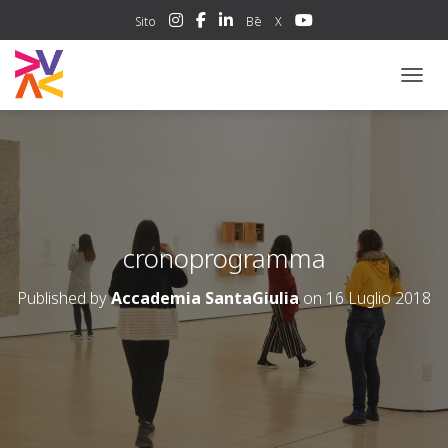
Sito
Bē
X
NAVIG
cronoprogramma
Published by
Accademia SantaGiulia
on
16 Luglio 2018