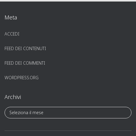
Meta
ACCEDI
FEED DEI CONTENUTI
FEED DEI COMMENTI
WORDPRESS.ORG
Archivi
A
r
c
h