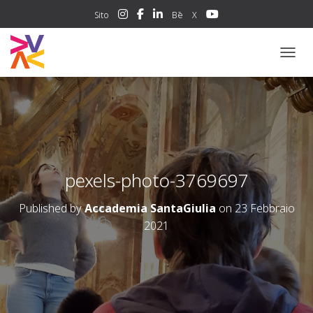
Sito
Bē
X
NAVIG
pexels-photo-3769697
Published by
Accademia SantaGiulia
on
23 Febbraio
2021