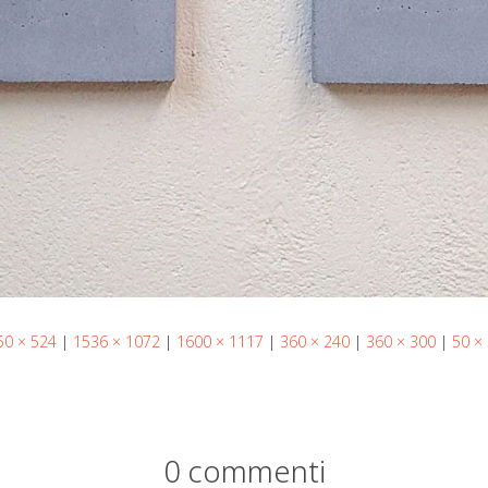
50 × 524
|
1536 × 1072
|
1600 × 1117
|
360 × 240
|
360 × 300
|
50 ×
0 commenti