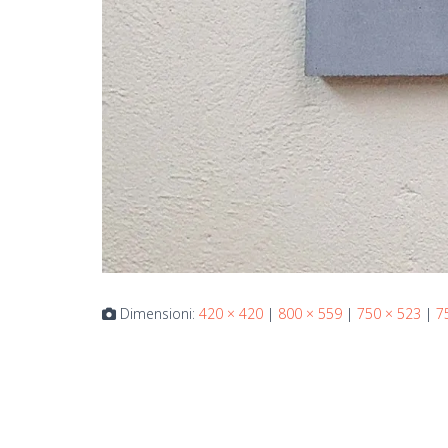
Dimensioni:
420 × 420
|
800 × 559
|
750 × 523
|
7