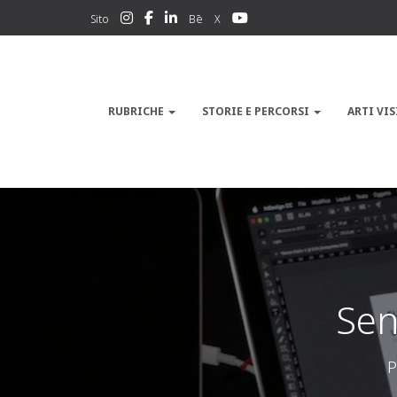
Sito
Bē
X
RUBRICHE
STORIE E PERCORSI
ARTI VIS
Sen
P