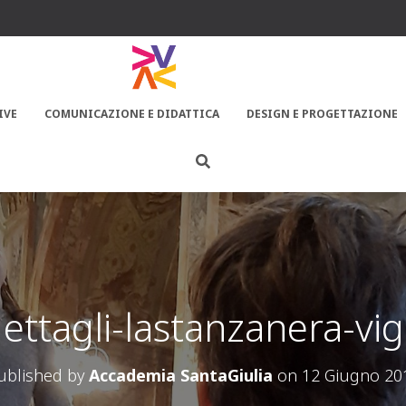
IVE
COMUNICAZIONE E DIDATTICA
DESIGN E PROGETTAZIONE
ettagli-lastanzanera-vi
ublished by
Accademia SantaGiulia
on
12 Giugno 20