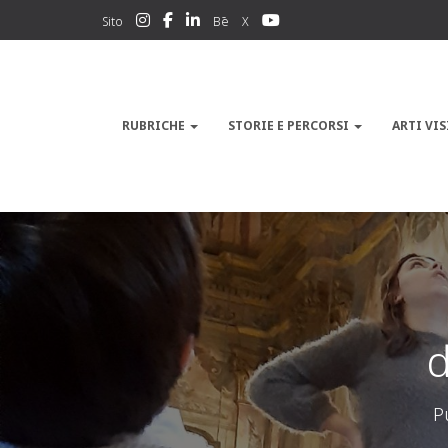
Sito
Bē
X
RUBRICHE
STORIE E PERCORSI
ARTI VIS
d
P