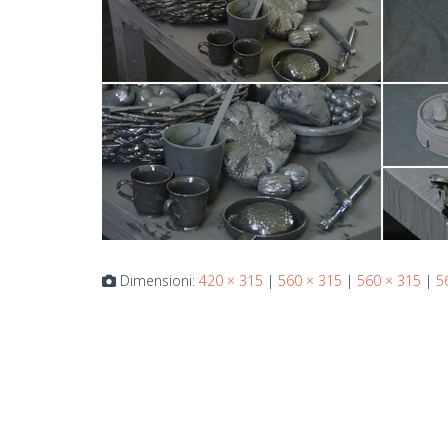
Dimensioni:
420 × 315
|
560 × 315
|
560 × 315
|
5