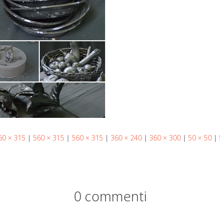
60 × 315
|
560 × 315
|
560 × 315
|
360 × 240
|
360 × 300
|
50 × 50
|
0 commenti