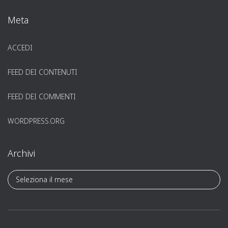
Meta
ACCEDI
FEED DEI CONTENUTI
FEED DEI COMMENTI
WORDPRESS.ORG
Archivi
A
r
c
h
i