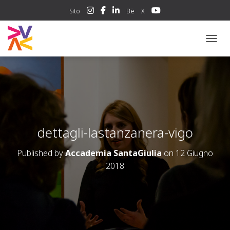
Sito
Bē
X
NAVIG
dettagli-lastanzanera-vigo
Published by
Accademia SantaGiulia
on
12 Giugno
2018