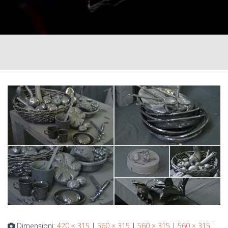
Dimensioni:
420 × 315
|
560 × 315
|
560 × 315
|
560 × 315
|