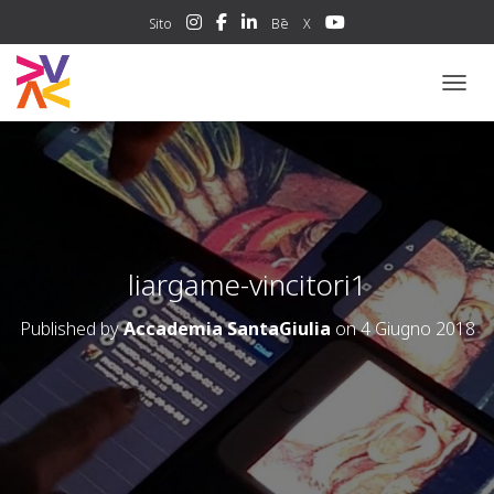
Sito
Bē
X
NAVIG
liargame-vincitori1
Published by
Accademia SantaGiulia
on
4 Giugno 2018