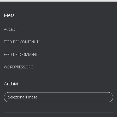
Meta
ACCEDI
FEED DEI CONTENUTI
FEED DEI COMMENTI
WORDPRESS.ORG
Archivi
A
r
c
h