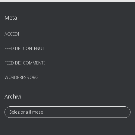
Meta
ACCEDI
FEED DEI CONTENUTI
FEED DEI COMMENTI
WORDPRESS.ORG
Archivi
A
r
c
h