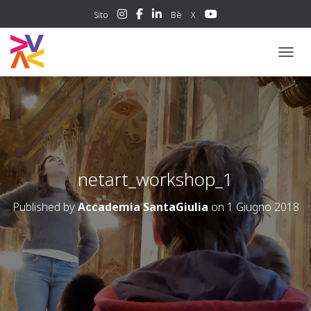
Sito
Bē
X
NAVIG
netart_workshop_1
Published by
Accademia SantaGiulia
on
1 Giugno 2018