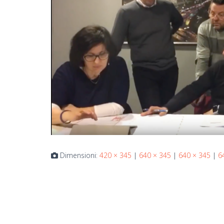
Dimensioni:
420 × 345
|
640 × 345
|
640 × 345
|
6