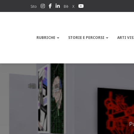
Sito
Bē
X
RUBRICHE
STORIE E PERCORSI
ARTI VIS
P