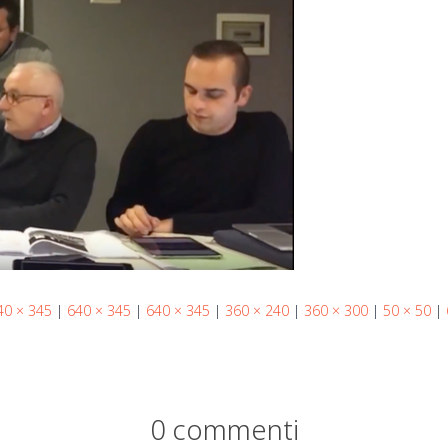
40 × 345
|
640 × 345
|
640 × 345
|
360 × 240
|
360 × 300
|
50 × 50
|
0 commenti