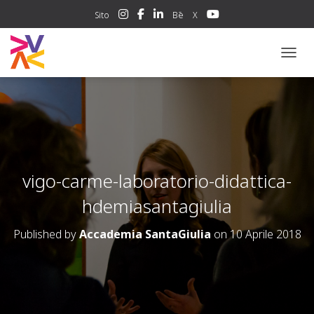
Sito
Bē
X
NAVIG
vigo-carme-laboratorio-didattica-
hdemiasantagiulia
Published by
Accademia SantaGiulia
on
10 Aprile 2018