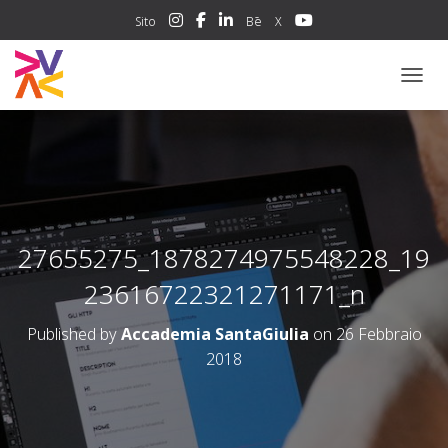
Sito
Bē
X
NAVIG
27655275_1878274975548228_19
23616722321271171_n
Published by
Accademia SantaGiulia
on
26 Febbraio
2018