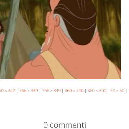
50 × 342
|
766 × 349
|
766 × 349
|
360 × 240
|
360 × 300
|
50 × 50
|
0 commenti