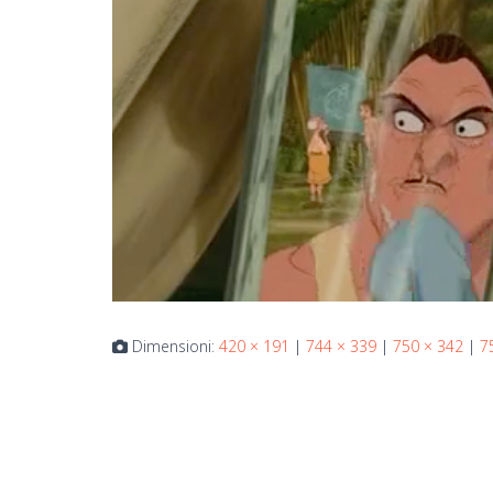
Dimensioni:
420 × 191
|
744 × 339
|
750 × 342
|
7