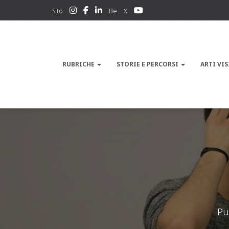
Sito
Bē
X
RUBRICHE
STORIE E PERCORSI
ARTI VIS
Pu