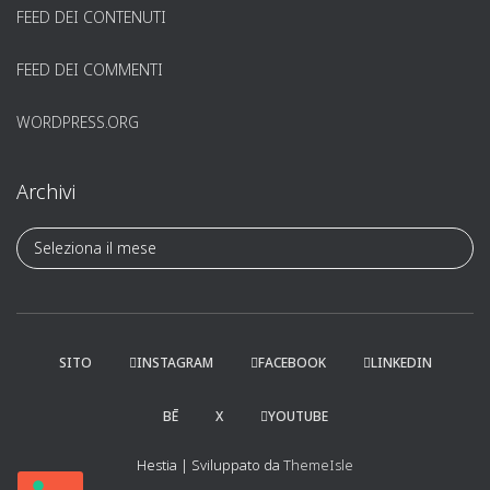
FEED DEI CONTENUTI
FEED DEI COMMENTI
WORDPRESS.ORG
Archivi
A
r
c
h
i
v
SITO
INSTAGRAM
FACEBOOK
LINKEDIN
i
BĒ
X
YOUTUBE
Hestia | Sviluppato da
ThemeIsle