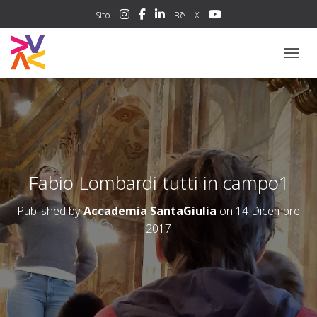
Sito
Bē
X
NAVIG
Fabio Lombardi tutti in campo1
Published by
Accademia SantaGiulia
on
14 Dicembre
2017