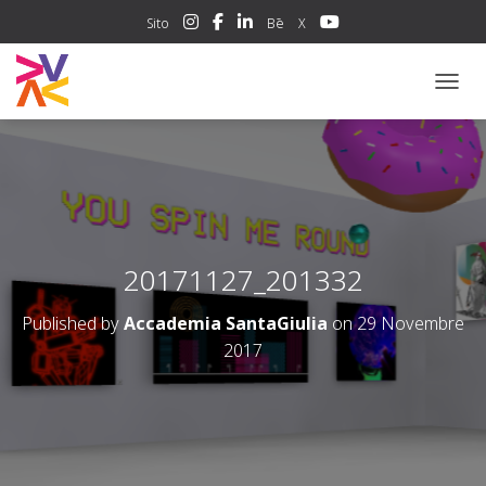
Sito
Bē
X
NAVIG
20171127_201332
Published by
Accademia SantaGiulia
on
29 Novembre
2017