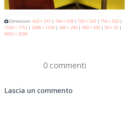
Dimensioni:
420 × 315
|
744 × 558
|
750 × 563
|
750 × 563
|
1536 × 1152
|
2048 × 1536
|
360 × 240
|
360 × 300
|
50 × 50
|
4032 × 3024
0 commenti
Lascia un commento