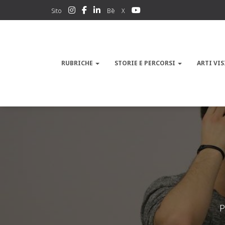
Sito
Bē
X
RUBRICHE
STORIE E PERCORSI
ARTI VIS
P