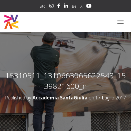
Sito
Bē
X
NAVIG
15310511_1310663065622543_15
39821600_n
Published by
Accademia SantaGiulia
on
17 Luglio 2017