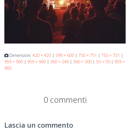
Dimensioni:
420 × 420
|
599 × 600
|
750 × 751
|
750 × 751
|
959 × 960
|
959 × 960
|
360 × 240
|
360 × 300
|
50 × 50
|
959 ×
960
0 commenti
Lascia un commento