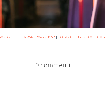
50 × 422
|
1536 × 864
|
2048 × 1152
|
360 × 240
|
360 × 300
|
50 × 
0 commenti