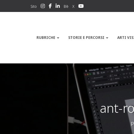
Sito
Bē
X
RUBRICHE
STORIE E PERCORSI
ARTI VIS
ant-r
P