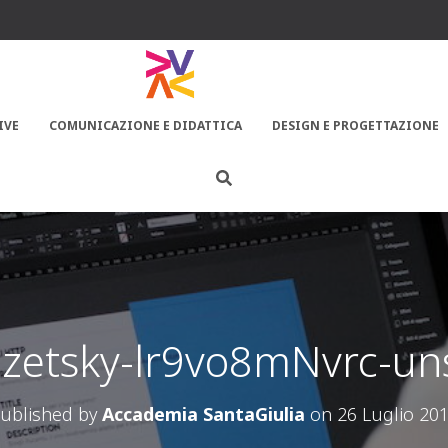
IVE
COMUNICAZIONE E DIDATTICA
DESIGN E PROGETTAZIONE
ozetsky-lr9vo8mNvrc-un
ublished by
Accademia SantaGiulia
on
26 Luglio 20