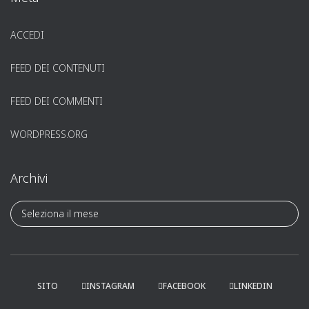
ACCEDI
FEED DEI CONTENUTI
FEED DEI COMMENTI
WORDPRESS.ORG
Archivi
A
r
c
h
i
v
SITO
INSTAGRAM
FACEBOOK
LINKEDIN
i