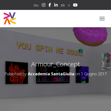
Sito
Bē
X
NAVIG
Armour_Concept
Published by
Accademia SantaGiulia
on
1 Giugno 2017