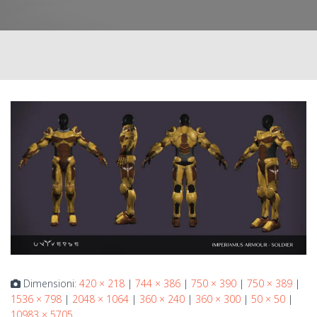
Dimensioni:
420 × 218
|
744 × 386
|
750 × 390
|
750 × 389
|
1536 × 798
|
2048 × 1064
|
360 × 240
|
360 × 300
|
50 × 50
|
10983 × 5705