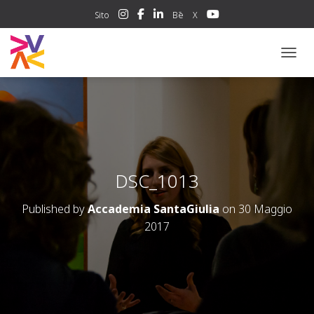
Sito
Bē
X
NAVIG
DSC_1013
Published by
Accademia SantaGiulia
on
30 Maggio
2017