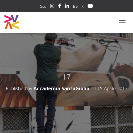
Sito
Bē
X
NAVIG
17
Published by
Accademia SantaGiulia
on
19 Aprile 2017