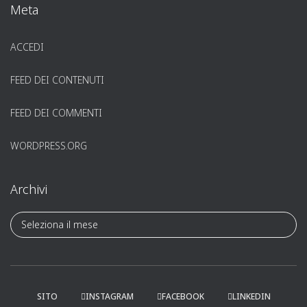
Meta
ACCEDI
FEED DEI CONTENUTI
FEED DEI COMMENTI
WORDPRESS.ORG
Archivi
A
r
c
h
i
v
SITO
INSTAGRAM
FACEBOOK
LINKEDIN