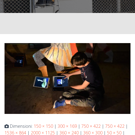
Dimensioni:
150 × 150
|
300 × 169
|
750 × 422
|
750 × 422
|
1536 × 864
|
2000 × 1125
|
360 × 240
|
360 × 300
|
50 × 50
|