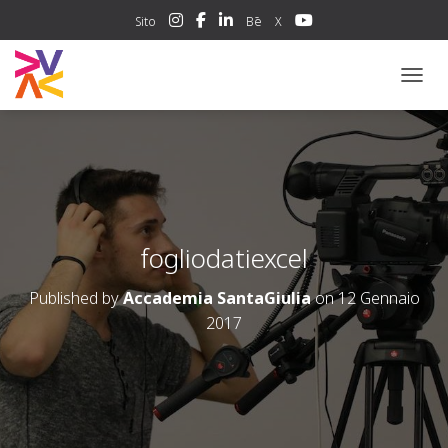
Sito
Bē
X
NAVIG
fogliodatiexcel
Published by
Accademia SantaGiulia
on
12 Gennaio
2017