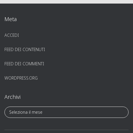
Meta
ACCEDI
FEED DEI CONTENUTI
FEED DEI COMMENTI
WORDPRESS.ORG
Archivi
A
r
c
h