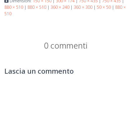
Dimensioni:
150 × 150
|
300 × 174
|
750 × 435
|
750 × 435
|
880 × 510
|
880 × 510
|
360 × 240
|
360 × 300
|
50 × 50
|
880 ×
510
0 commenti
Lascia un commento