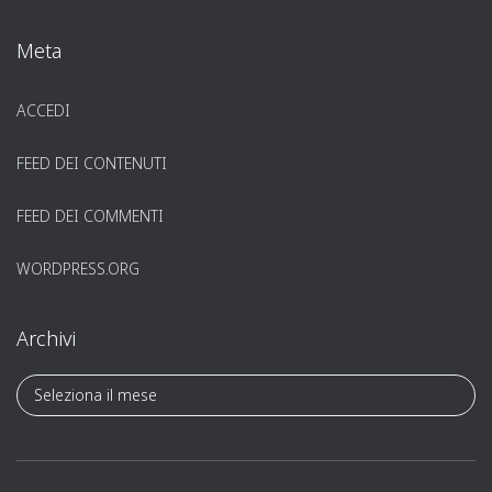
Meta
ACCEDI
FEED DEI CONTENUTI
FEED DEI COMMENTI
WORDPRESS.ORG
Archivi
A
r
c
h
i