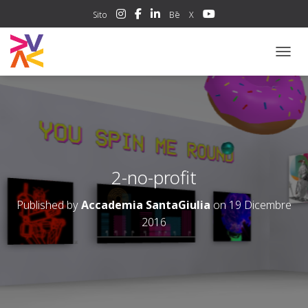
Sito
Bē
X
NAVIG
2-no-profit
Published by
Accademia SantaGiulia
on
19 Dicembre
2016