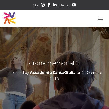
Sito
Bē
X
NAVIG
drone memorial 3
Published by
Accademia SantaGiulia
on
2 Dicembre
2016