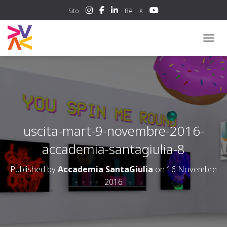
Sito
Bē
X
NAVIG
uscita-mart-9-novembre-2016-
accademia-santagiulia-8
Published by
Accademia SantaGiulia
on
16 Novembre
2016