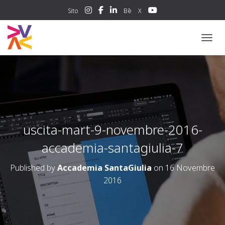
Sito
Bē
X
NAVIG
uscita-mart-9-novembre-2016-
accademia-santagiulia-7
Published by
Accademia SantaGiulia
on
16 Novembre
2016