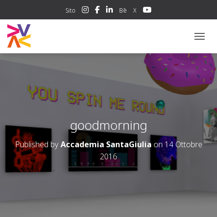
Sito
Bē
X
NAVIG
goodmorning
Published by
Accademia SantaGiulia
on
14 Ottobre
2016