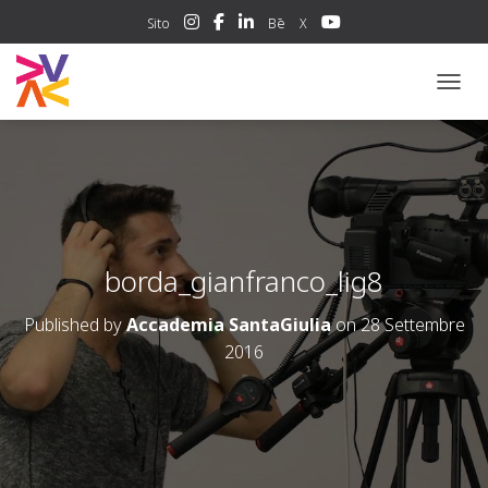
Sito
Bē
X
NAVIG
borda_gianfranco_lig8
Published by
Accademia SantaGiulia
on
28 Settembre
2016