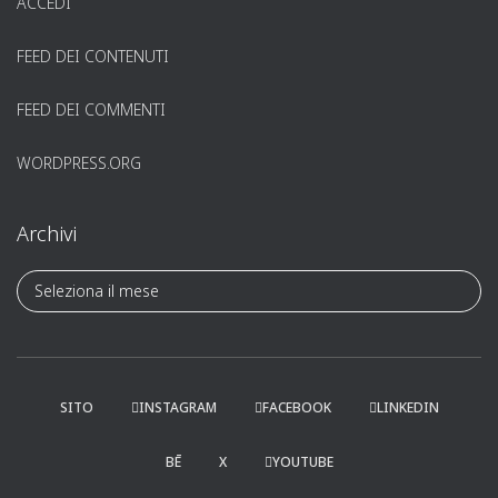
ACCEDI
FEED DEI CONTENUTI
FEED DEI COMMENTI
WORDPRESS.ORG
Archivi
A
r
c
h
i
v
SITO
INSTAGRAM
FACEBOOK
LINKEDIN
i
BĒ
X
YOUTUBE