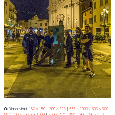
Dimensioni:
150 × 150
|
200 × 300
|
667 × 1000
|
600 × 900
|
667 × 1000
|
667 × 1000
|
360 × 240
|
360 × 300
|
50 × 50
|