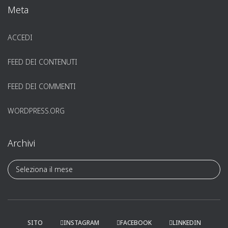
Meta
ACCEDI
FEED DEI CONTENUTI
FEED DEI COMMENTI
WORDPRESS.ORG
Archivi
A
r
c
h
i
v
SITO
INSTAGRAM
FACEBOOK
LINKEDIN