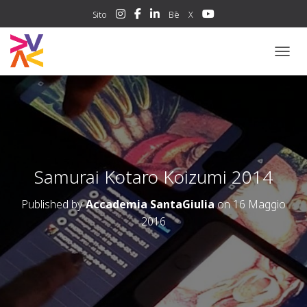
Sito
Bē
X
NAVIG
Samurai Kotaro Koizumi 2014
Published by
Accademia SantaGiulia
on
16 Maggio
2016