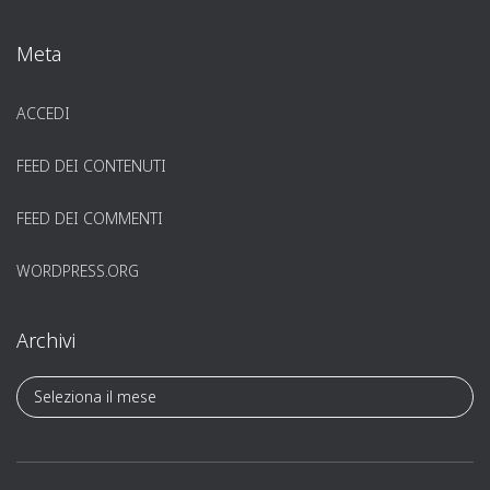
Meta
ACCEDI
FEED DEI CONTENUTI
FEED DEI COMMENTI
WORDPRESS.ORG
Archivi
A
r
c
h
i